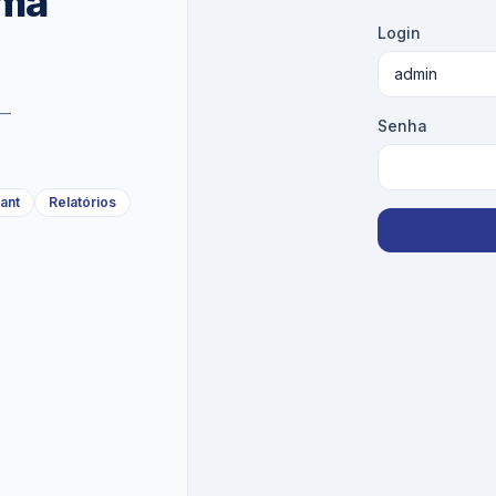
uma
Login
 —
Senha
nant
Relatórios